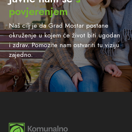
povjerenjem
Naš cilj je da Grad Mostar postane
okruženje u kojem će život biti ugodan
i zdrav. Pomozite nam ostvariti tu viziju
zajedno.