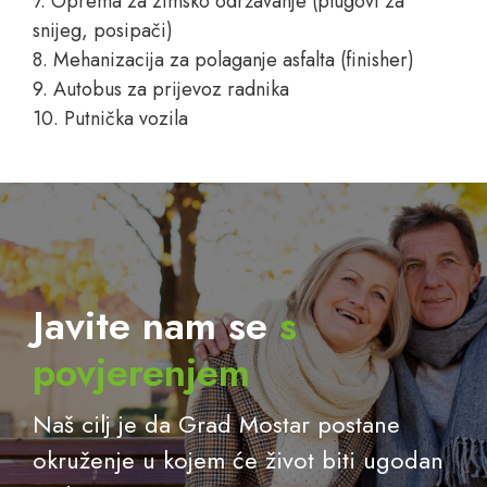
7. Oprema za zimsko održavanje (plugovi za
snijeg, posipači)
8. Mehanizacija za polaganje asfalta (finisher)
9. Autobus za prijevoz radnika
10. Putnička vozila
Javite nam se
s
povjerenjem
Naš cilj je da Grad Mostar postane
okruženje u kojem će život biti ugodan