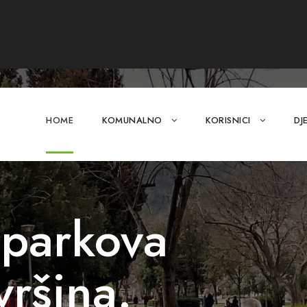
HOME
KOMUNALNO
KORISNICI
DJ
 parkova
vršina.