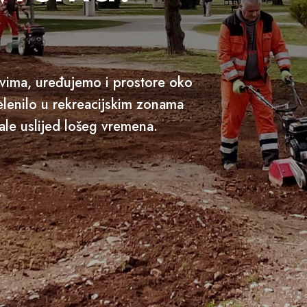
vima, uređujemo i prostore oko
lenilo u rekreacijskim zonama
ale uslijed lošeg vremena.