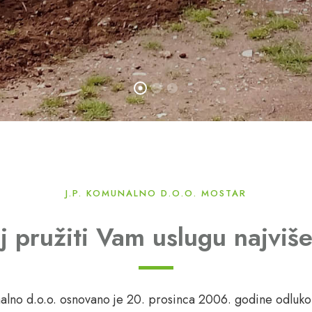
J.P. KOMUNALNO D.O.O. MOSTAR
lj pružiti Vam uslugu najviše
lno d.o.o. osnovano je 20. prosinca 2006. godine odluk