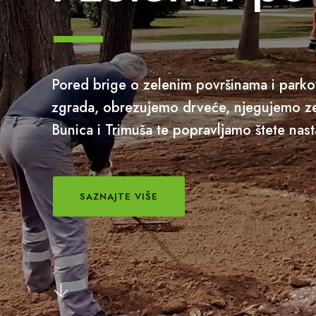
Pored brige o zelenim površinama i parko
zgrada, obrezujemo drveće, njegujemo ze
Bunica i Trimuša te popravljamo štete nast
SAZNAJTE VIŠE