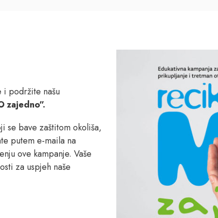
 i podržite našu
O zajedno”.
ji se bave zaštitom okoliša,
ate putem e-maila na
renju ove kampanje. Vaše
osti za uspjeh naše