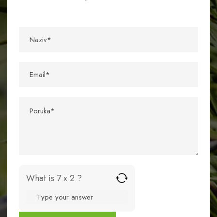
What is 7 x 2 ?
A
n