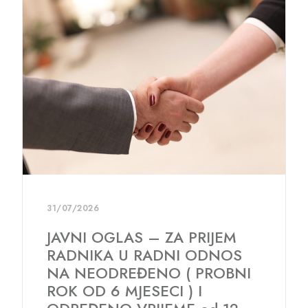
10/06/2026
Odluka o imenovanju Komisije
za izbor kandidata za prijem u
radni odnos
ODLUKA KOMISIJAPreuzmi