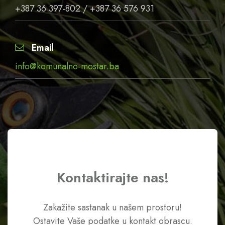
+387 36 397-802 / +387 36 576 931
Email
info@komunalno-mostar.ba
Kontaktirajte nas!
Zakažite sastanak u našem prostoru!
Ostavite Vaše podatke u kontakt obrascu.