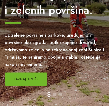
i zelenih površina.
Uz zelene površine i parkove, uređujemo i
površine oko zgrada, potkresujemo drvored,
održavamo zelenilo na rekreacionoj zoni Bunica i
Trimuša, te saniramo oboljela stabla i oštećenja
nakon nevremena.
SAZNAJTE VIŠE