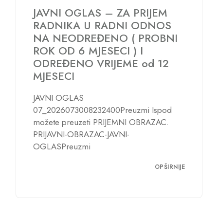
Odluka o imenovanju Komisije
za izbor kandidata za prijem u
radni odnos
ODLUKA KOMISIJAPreuzmi
OPŠIRNIJE