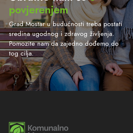
povjerenjem
Grad Mostar u budućnosti treba postati
sredina ugodnog i zdravog življenja.
Pomozite nam da zajedno dođemo do
tog cilja.