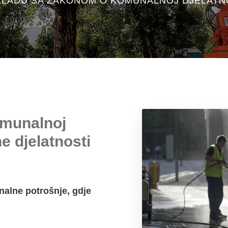
KLADU SA ZAKONOM O KOMUNALNOJ DJELATN
omunalnoj
e djelatnosti
nalne potrošnje, gdje