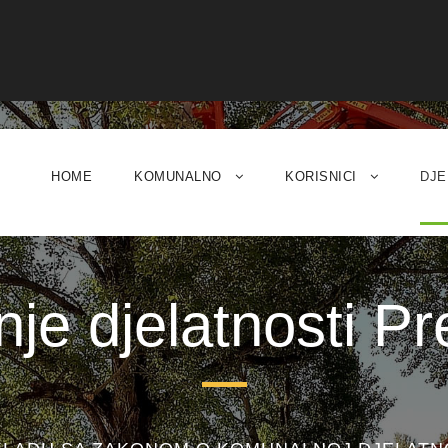
HOME
KOMUNALNO
KORISNICI
DJE
nje djelatnosti P