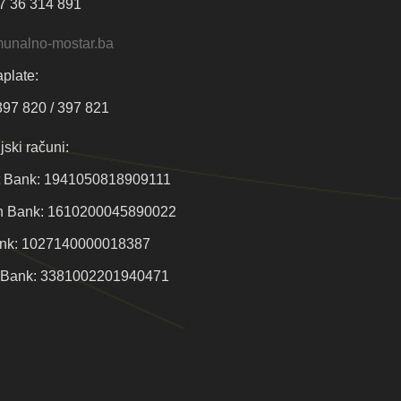
7 36 314 891
unalno-mostar.ba
plate:
97 820 / 397 821
jski računi:
t Bank: 1941050818909111
en Bank: 1610200045890022
nk: 1027140000018387
t Bank: 3381002201940471