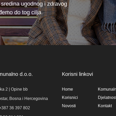
i sredina ugodnog i zdravog
emo do tog cilja.
munalno d.o.o.
Korisni linkovi
a 2 | Opine bb
Home
Komunal
Korisnici
Djelatnost
star, Bosna i Hercegovina
Novosti
Kontakt
 +387 36 397 802