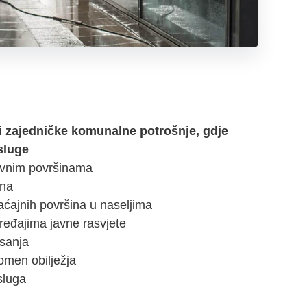
i zajedničke komunalne potrošnje, gdje
sluge
javnim površinama
ina
aćajnih površina u naseljima
uređajima javne rasvjete
isanja
omen obilježja
usluga