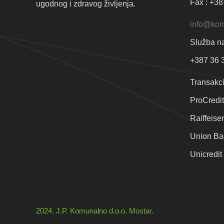
Fax : +38
ugodnog i zdravog življenja.
info@kom
Služba na
+387 36 3
Transakci
ProCredi
Raiffeis
Union Ba
Unicredi
2024. J.P. Komunalno d.o.o. Mostar.