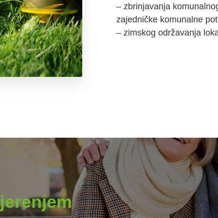
– zbrinjavanja komunalnog
zajedničke komunalne pot
– zimskog održavanja loka
jerenjem