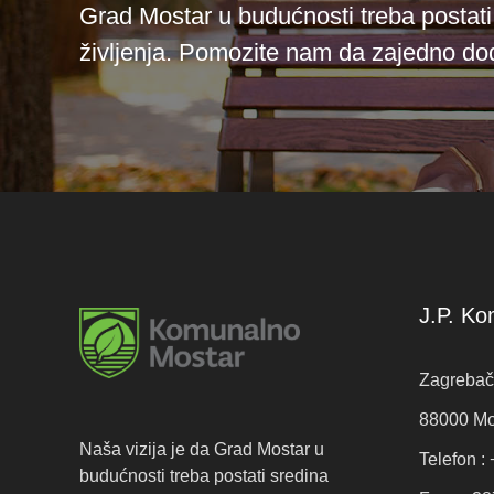
Grad Mostar u budućnosti treba postat
življenja. Pomozite nam da zajedno dođ
J.P. Ko
Zagrebačk
88000 Mo
Naša vizija je da Grad Mostar u
Telefon :
budućnosti treba postati sredina