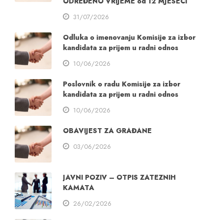
ODREĐENO VRIJEME od 12 MJESECI
31/07/2026
Odluka o imenovanju Komisije za izbor
kandidata za prijem u radni odnos
10/06/2026
Poslovnik o radu Komisije za izbor
kandidata za prijem u radni odnos
10/06/2026
OBAVIJEST ZA GRAĐANE
03/06/2026
JAVNI POZIV – OTPIS ZATEZNIH
KAMATA
26/02/2026