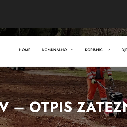
HOME
KOMUNALNO
KORISNICI
DJ
IV – OTPIS ZATE