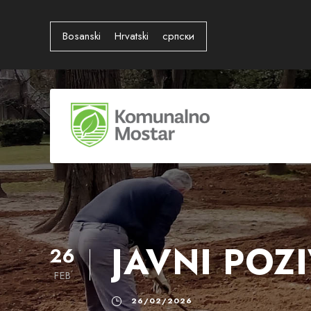
Bosanski
Hrvatski
српски
JAVNI POZ
26
FEB
26/02/2026