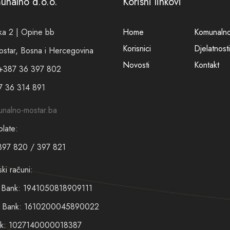
munalno d.o.o.
Korisni linkovi
a 2 | Opine bb
Home
Komunaln
Korisnici
Djelatnosti
tar, Bosna i Hercegovina
Novosti
Kontakt
 +387 36 397 802
7 36 314 891
nalno-mostar.ba
plate:
397 820 / 397 821
ski računi:
t Bank: 1941050818909111
en Bank: 1610200045890022
nk: 1027140000018387