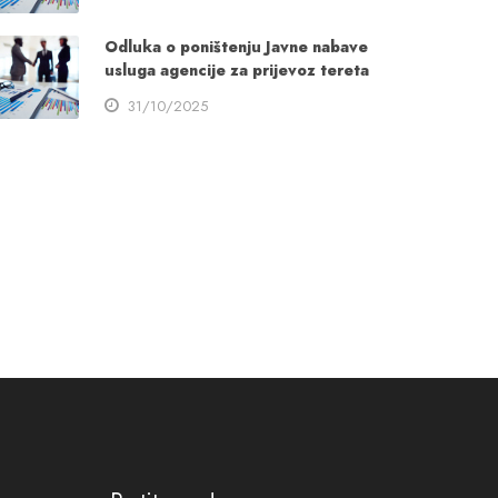
Odluka o poništenju Javne nabave
usluga agencije za prijevoz tereta
31/10/2025