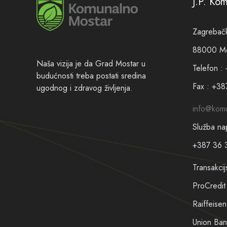
J.P. Ko
Zagrebačk
88000 Mos
Naša vizija je da Grad Mostar u
Telefon :
budućnosti treba postati sredina
Fax : +38
ugodnog i zdravog življenja.
info@komu
Služba na
+387 36 
Transakcij
ProCredi
Raiffeis
Union Ba