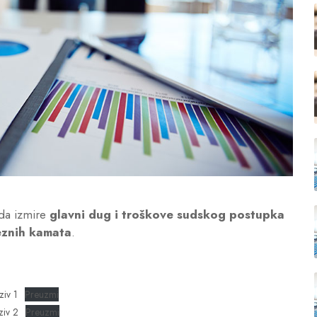
 da izmire
glavni dug i troškove sudskog postupka
eznih kamata
.
ziv 1
Preuzmi
ziv 2
Preuzmi