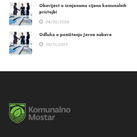
Obavijest o izmjenama cijena komunalnih
pristojbi
04/02/2026
Odluka o poništenju Javne nabave
05/11/2025