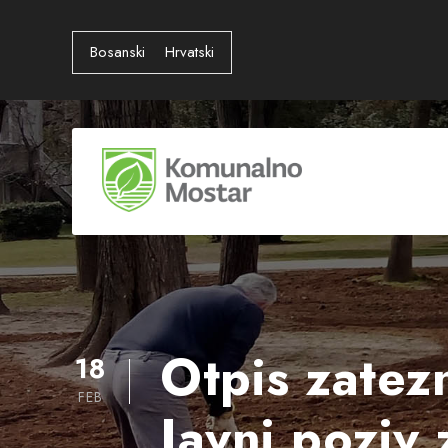
Bosanski
Hrvatski
Otpis zatez
18
FEB
Javni poziv