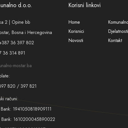
munalno d.o.o.
Korisni linkovi
a 2 | Opine bb
Home
Komunaln
Korisnici
Djelatnosti
tar, Bosna i Hercegovina
Novosti
Kontakt
 +387 36 397 802
7 36 314 891
nalno-mostar.ba
plate:
397 820 / 397 821
ski računi:
t Bank: 1941050818909111
en Bank: 1610200045890022