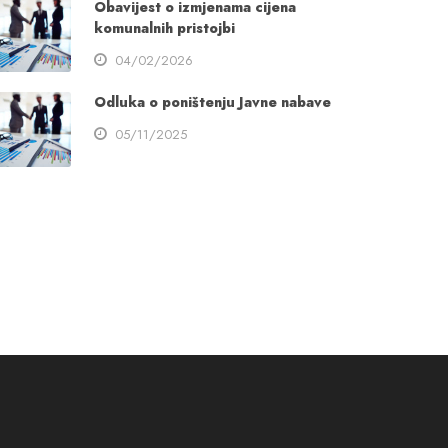
Obavijest o izmjenama cijena
komunalnih pristojbi
04/02/2026
Odluka o poništenju Javne nabave
05/11/2025