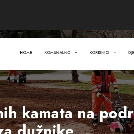
HOME
KOMUNALNO
KORISNICI
DJ
nih kamata na pod
 za dužnike