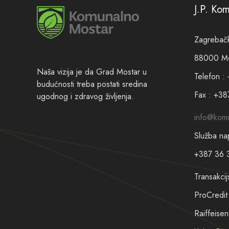
J.P. Ko
Zagrebačk
88000 Mos
Naša vizija je da Grad Mostar u
Telefon :
budućnosti treba postati sredina
Fax : +38
ugodnog i zdravog življenja.
info@komu
Služba na
+387 36 
Transakcij
ProCredi
Raiffeis